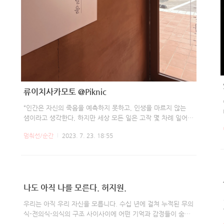
류이치사카모토 @Piknic
“인간은 자신의 죽음을 예측하지 못하고, 인생을 마르지 않는
샘이라고 생각한다, 하지만 세상 모든 일은 고작 몇 차례 일어날
까 말까다. 자신의 삶을 좌우했다고 생각할 정도로 소중한 어린
멈춰선/순간
2023. 7. 23. 18:55
시절의 기억조차 앞으로 몇 번이나 더 떠올릴 수 있을지 모른다.
많아야 네다섯 번 정도겠지. 앞으로 몇 번이나 더 보름달을 바라
볼 수 있을까? 기껏해야 스무 번 정보 아닐까. 그러나 사람들은
기회가 무한하다고 여긴다.”
나도 아직 나를 모른다. 허지원.
우리는 아직 우리 자신을 모릅니다. 수십 년에 걸쳐 누적된 무의
식-전의식-의식의 구조 사이사이에 어떤 기억과 감정들이 숨어
있는지 여전히 모릅니다. 그러니 자신에 대해 함부로 아무렇게