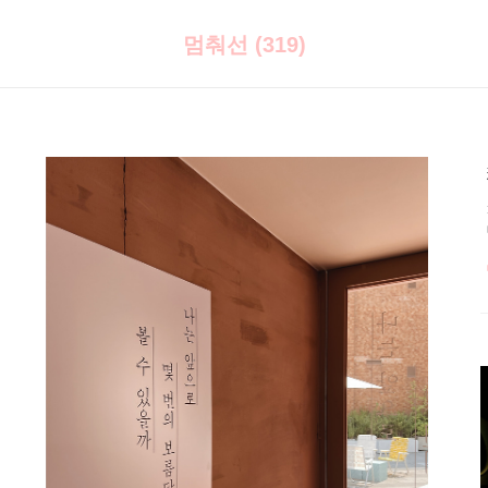
멈춰선 (319)