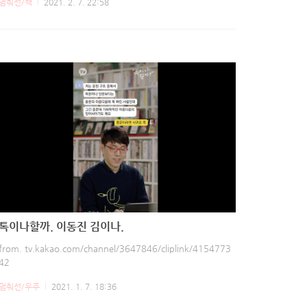
멈춰선/책
2021. 2. 7. 22:58
다운 마을을 떠나, 보호와 평화를 벗어나, 그렇게 끔직하고 외롭
고 쓸쓸한 풍경을 보고도 왜 여기가 아닌 그 세계를 선택할까?
... 떠나겠다고 대답할 때 그는 내가 보았던 그의 수많은 불행의
얼굴들 중 가장 나은 미소를 짓고 있었지. 그때 나는 알았어. 우
리는 그곳에서 괴로울 거야. 하지만 그보다 많이 행복할 거야.
톡이나할까. 이동진 김이나.
from. tv.kakao.com/channel/3647846/cliplink/4154773
42
멈춰선/우주
2021. 1. 7. 18:36