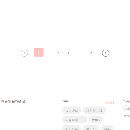
늠하며 리스크가 적은 쪽에, 가능성이 좀 더 기우는 쪽에, 좀 더
안전한 쪽에 패를 던지고 살아왔다. 그러나 산이라는 공간에서
는 그러한 저울질이 무의미하다. 내가 계획한 대로 되지 않는
것, 그래서 좌절하고 실패하는 것이 산에서는 훨씬 더 자연스럽
다. :: 정상을 향한 마음만으로는 산에 오를 수 없다. 그렇게 절
박하게 오른 산에서 내려..
1
2
3
4
···
27
최근에 올라온 글
TAG
Tota
more
Tod
슈퍼밴드
사랑의 기초
Yest
마음속의단어들
withS
카더가든
홍이삭
전주