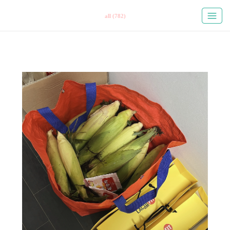
all (782)